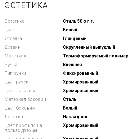
ЭСТЕТИКА
Эстетика
Стиль 50-х г.г.
Цвет
Белый
Отделка
Глянцевый
Дизайн
Скругленный выпуклый
Материал
Термоформируемый полимер
Ручка
Внешняя
Тип ручки
Фиксированный
Цвет ручек
Хромированный
Цвет логотипа
Хромированный
Материал боковин
Сталь
Цвет боковин
Белый
Логотип
Накладной
Цвет профиля на
Хромированный
полках дверцы