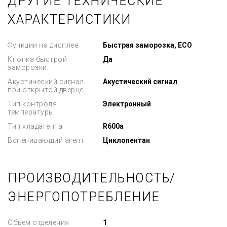
ДРУГИЕ ТЕХНИЧЕСКИЕ
ХАРАКТЕРИСТИКИ
Функции на дисплее
Быстрая заморозка, ECO
Кнопка быстрой
Да
заморозки
Акустический сигнал
Акустический сигнал
при открытой дверце
Тип контроля
Электронный
температуры
Тип хладагента
R600a
Вспенивающий агент
Циклопентан
ПРОИЗВОДИТЕЛЬНОСТЬ/
ЭНЕРГОПОТРЕБЛЕНИЕ
Объем отделения
1