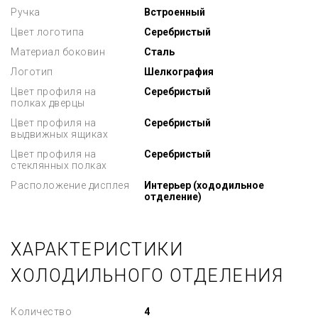
Ручка
Встроенный
Цвет логотипа
Серебристый
Материал боковин
Сталь
Логотип
Шелкография
Цвет профиля на
Серебристый
полках дверцы
Цвет профиля на
Серебристый
выдвижных ящиках
Цвет профиля на
Серебристый
стеклянных полках
Расположение дисплея
Интерьер (хододильное
отделение)
ХАРАКТЕРИСТИКИ
ХОЛОДИЛЬНОГО ОТДЕЛЕНИЯ
Количество
4