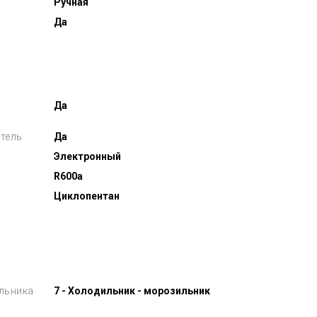
Ручная
Да
Да
тель
Да
Электронный
R600a
Циклопентан
льника
7 - Холодильник - морозильник