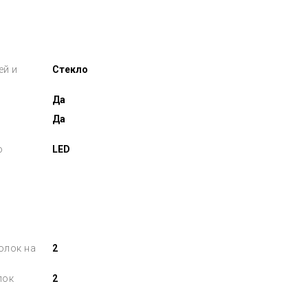
ей и
Стекло
Да
Да
о
LED
олок на
2
лок
2