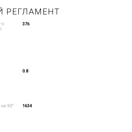
Й РЕГЛАМЕНТ
го
376
о
0.8
 на 90°
1634