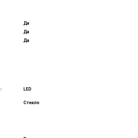
Да
Да
Да
о
LED
Стекло