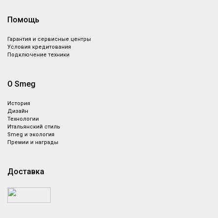
Smeg KBSF02PB
Комплект ножей, цвет
Помощь
пастельный голубой
Гарантия и сервисные центры
Условия кредитования
Подключение техники
О Smeg
История
Дизайн
Технологии
Итальянский стиль
Smeg и экология
Премии и награды
Доставка