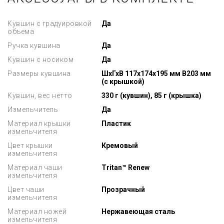
Кувшин с градуировкой
Да
объема
Ручка кувшина
Да
Кувшин с носиком
Да
Размеры кувшина
ШхГхВ 117x174x195 мм В203 мм
(с крышкой)
Кувшин, вес нетто
330 г (кувшин), 85 г (крышка)
Измельчитель
Да
Материал крышки
Пластик
измельчителя
Цвет крышки
Кремовый
измельчителя
Материал чаши
Tritan™ Renew
измельчителя
Цвет чаши
Прозрачный
измельчителя
Материал ножей
Нержавеющая сталь
измельчителя