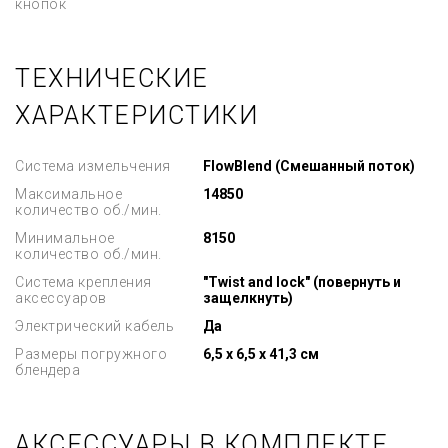
кнопок
ТЕХНИЧЕСКИЕ
ХАРАКТЕРИСТИКИ
Система измельчения
FlowBlend (Смешанный поток)
Максимальное
14850
количество об./мин.
Минимальное
8150
количество об./мин.
Система крепления
"Twist and lock" (повернуть и
аксессуаров
защелкнуть)
Электрический кабель
Да
Размеры погружного
6,5 x 6,5 x 41,3 см
блендера
АКСЕССУАРЫ В КОМПЛЕКТЕ