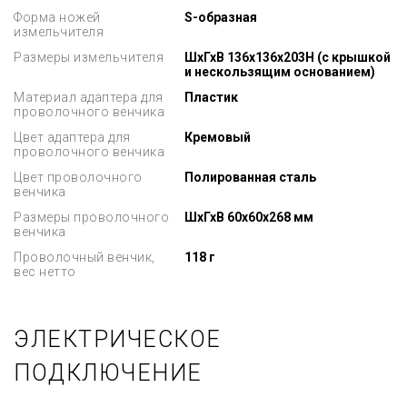
Форма ножей
S-образная
измельчителя
Размеры измельчителя
ШхГхВ 136x136x203H (с крышкой
и нескользящим основанием)
Материал адаптера для
Пластик
проволочного венчика
Цвет адаптера для
Кремовый
проволочного венчика
Цвет проволочного
Полированная сталь
венчика
Размеры проволочного
ШхГхВ 60x60x268 мм
венчика
Проволочный венчик,
118 г
вес нетто
ЭЛЕКТРИЧЕСКОЕ
ПОДКЛЮЧЕНИЕ