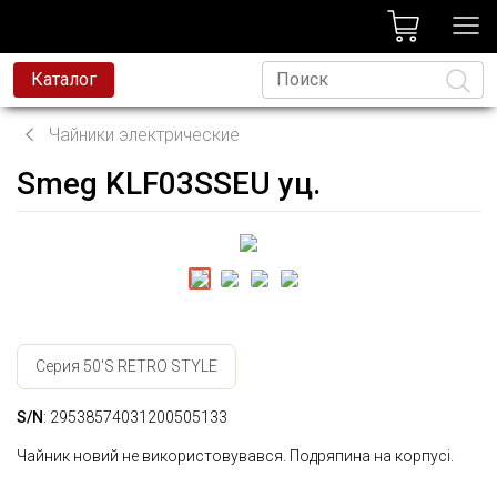
лог
Каталог
Чайники электрические
Smeg KLF03SSEU уц.
Язык
Серия 50'S RETRO STYLE
S/N
: 29538574031200505133
Чайник новий не використовувався. Подряпина на корпусі.