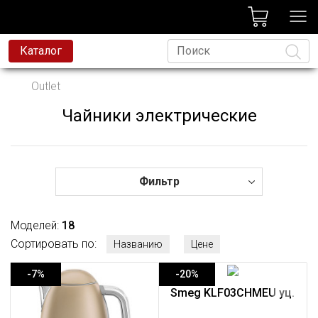
лог
Каталог
вая техника
Outlet
я техника
Чайники электрические
Язык
и и смесители
ессиональная техника
да
Фильтр
avoni
Моделей:
18
t
Сортировать по:
Названию
Цене
родажа
-7%
-20%
Smeg KLF03CHMEU уц.