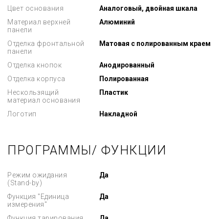
Цвет основания
Аналоговый, двойная шкала
Материал верхней
Алюминий
панели
Отделка фронтальной
Матовая с полированным краем
панели
Отделка кнопок
Анодированный
Отделка корпуса
Полированная
Нескользящий
Пластик
материал основания
Логотип
Накладной
ПРОГРАММЫ/ ФУНКЦИИ
Режим ожидания
Да
(Stand-by)
Функция "Единица
Да
измерения"
Функция тарирования
Да