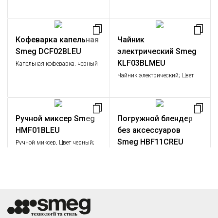
матовый черный; Функции:
подогрев, размораживание,
багель; 6 уровней
поджаривания; Съемный
Кофеварка капельная
Чайник
поддон для крошек.
Smeg DCF02BLEU
электрический Smeg
KLF03BLMEU
Капельная кофеварка, черный
Чайник электрический; Цвет
матовый черный; Объем: 1,7
л.;Мощность: 2,2 – 2,4 кВт
Ручной миксер Smeg
Погружной блендер
HMF01BLEU
без аксессуаров
Smeg HBF11CREU
Ручной миксер, Цвет черный;
Стиль 50-х г.г., Мощность 0,25
Погружной блендер, кремовый
кВт
Smeg HBAC11CR
Микроволновая печь
Smeg MOE25B
Набор аксессуаров для