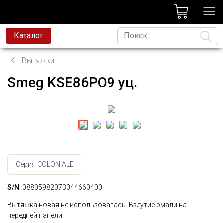
лог
Каталог
Вытяжки
Smeg KSE86PO9 уц.
Язык
Серия COLONIALE
S/N
: 08805982073044660400
Вытяжка новая не использовалась. Вздутие эмали на
передней панели.