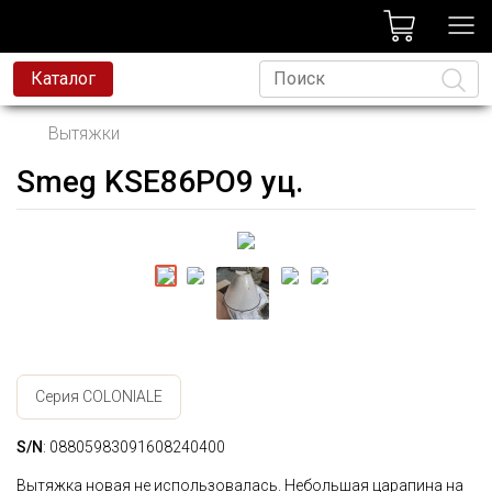
лог
Каталог
Вытяжки
Smeg KSE86PO9 уц.
Язык
Серия COLONIALE
S/N
: 08805983091608240400
Вытяжка новая не использовалась. Небольшая царапина на