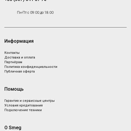
Пн-Пт с 09:00 до 18:00
Smeg DB34
Smeg CB34
Корзина, нержавеющая сталь
Разделочная доска деревянная,
34 см
Под заказ
Под заказ
Информация
Контакты
Smeg KITDSQ
Smeg STABMIX
Доставка и оплата
Партнёрам
Дозатор для жидкого мыла
Стабилизатор для крепления
Политика конфиденциальности
смесителя в стальные мойки и
Под заказ
Под заказ
Публичная оферта
в столешницу
Помощь
Smeg KITDS
Smeg 3713
Гарантия и сервисные центры
Дозатор для жидкого мыла
Сифон
Условия кредитования
Под заказ
Под заказ
Подключение техники
О Smeg