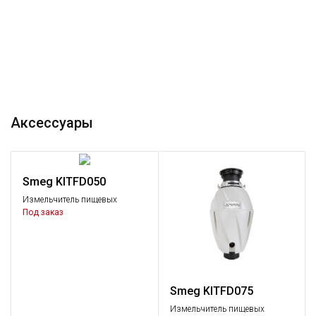
Аксессуары
Smeg KITFD050
Измельчитель пищевых
отходов, 0,5 л.с.
Под заказ
Smeg KITFD075
Измельчитель пищевых