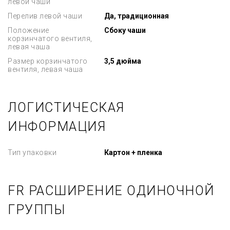
левой чаши
Перелив левой чаши
Да, традиционная
Положение
Сбоку чаши
корзинчатого вентиля,
левая чаша
Размер корзинчатого
3,5 дюйма
вентиля, левая чаша
ЛОГИСТИЧЕСКАЯ
ИНФОРМАЦИЯ
Тип упаковки
Картон + пленка
FR РАСШИРЕНИЕ ОДИНОЧНОЙ
ГРУППЫ