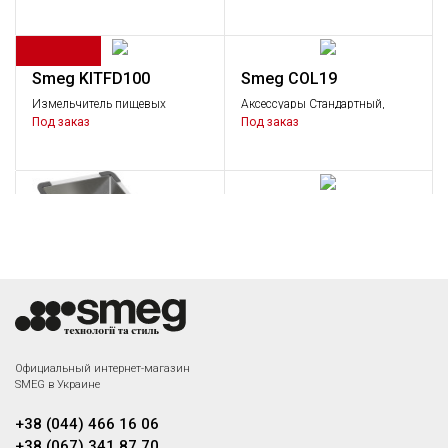
отходов, 0,75 л.с.
Smeg KITFD100
Smeg COL19
Измельчитель пищевых
Аксессуары Стандартный,
отходов, 1,0 л.с.
Аксессуары
Под заказ
Под заказ
Smeg CB25MN
Аксессуары Стандартный,
Аксессуары
Под заказ
Smeg COL19H
Официальный интернет-магазин
SMEG в Украине
Аксессуары Стандартный,
Аксессуары
Под заказ
+38 (044) 466 16 06
+38 (067) 341 87 70