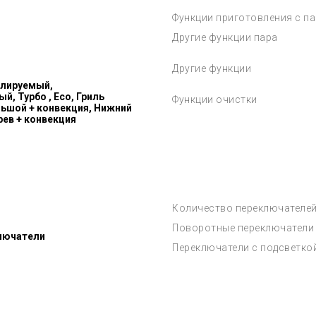
Функции приготовления с п
Другие функции пара
Другие функции
илируемый,
, Турбо , Eco, Гриль
Функции очистки
льшой + конвекция, Нижний
рев + конвекция
Количество переключателе
Поворотные переключатели
лючатели
Переключатели с подсветко