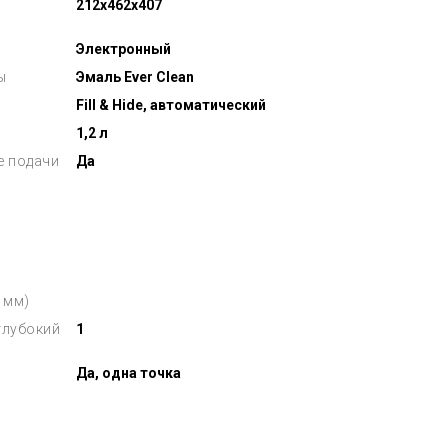
212x462x407
Электронный
ы
Эмаль Ever Clean
Fill & Hide, автоматический
1,2 л
е подачи
Да
 мм)
глубокий
1
Да, одна точка