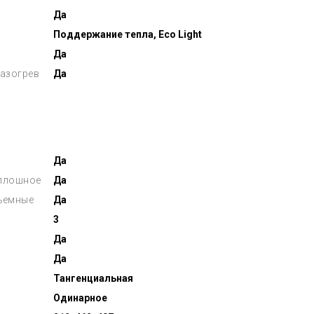
Да
Поддержание тепла, Eco Light
Да
азогрев
Да
Да
сплошное
Да
съемные
Да
3
Да
Да
Тангенциальная
Одинарное