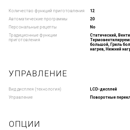
Количество функций приготовления
12
Автоматические программы
20
Персональные рецепты
No
Традиционные функции
Статический, Вент
приготовления
Термовентилируемый
большой, Гриль бо
нагрев, Нижний наг
УПРАВЛЕНИЕ
Вид дисплея (технология)
LCD-дисплей
Управление
Поворотные перек
ОПЦИИ