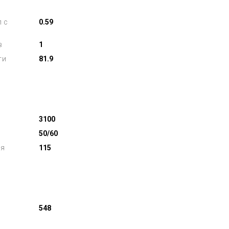
л с
0.59
в
1
ти
81.9
3100
50/60
ля
115
548