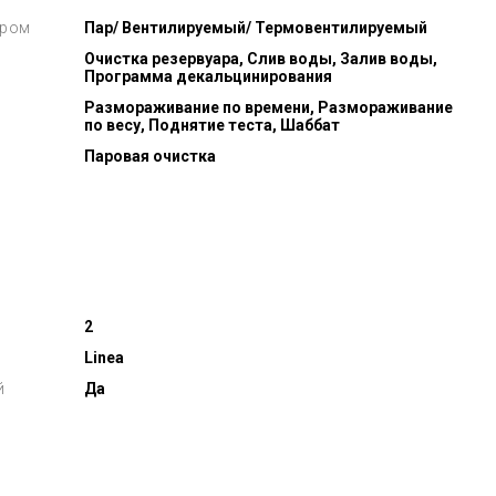
аром
Пар/ Вентилируемый/ Термовентилируемый
Очистка резервуара, Слив воды, Залив воды,
Программа декальцинирования
Размораживание по времени, Размораживание
по весу, Поднятие теста, Шаббат
Паровая очистка
й
2
Linea
й
Да