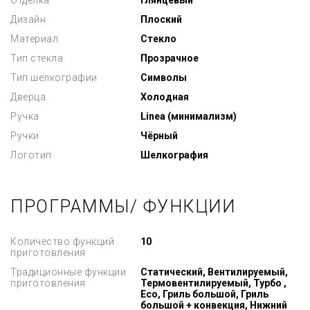
Отделка
Глянцевый
Дизайн
Плоский
Материал
Стекло
Тип стекла
Прозрачное
Тип шелкографии
Символы
Дверца
Холодная
Ручка
Linea (минимализм)
Ручки
Чёрный
Логотип
Шелкография
ПРОГРАММЫ/ ФУНКЦИИ
Количество функций
10
приготовления
Традиционные функции
Статический, Вентилируемый,
приготовления
Термовентилируемый, Турбо ,
Eco, Гриль большой, Гриль
большой + конвекция, Нижний