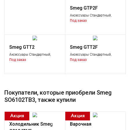
Smeg GTP2F
Аксессуары Стандартный,
Аксессуары
Под заказ
Smeg GTT2
Smeg GTT2F
Аксессуары Стандартный,
Аксессуары Стандартный,
Аксессуары
Аксессуары
Под заказ
Под заказ
Smeg ET20
Покупатели, которые приобрели Smeg
Аксессуары Стандартный,
SO6102TB3, также купили
Аксессуары
Под заказ
Холодильник Smeg
Варочная