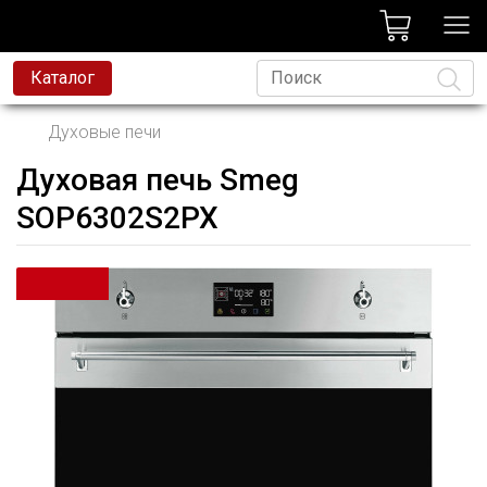
лог
Каталог
Духовые печи
Духовая печь Smeg
Язык
SOP6302S2PX