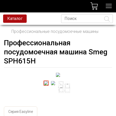
лог
Каталог
Профессиональные посудомоечные машины
Профессиональная
Язык
посудомоечная машина Smeg
SPH615H
Серия Easyline