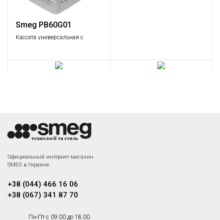
Smeg PB60G01
Кассета универсальная с
плоским дном.
Smeg PHOOS03
Smeg WB50G04
Кассета для столовых
Кассета для чашек и бокалов,
приборов на восемь отсеков.
максимальный Ø135 мм.
Под заказ
Под заказ
Smeg WB60T03
Smeg PHOOS02
Официальный интернет-магазин
Кассета для 5 противней
Корзинка для столовых
SMEG в Украине
600х500 мм.
приборов прямоугольная
Под заказ
Под заказ
+38 (044) 466 16 06
+38 (067) 341 87 70
Smeg WB50G02
Smeg PB50D01
Пн-Пт с 09:00 до 18:00