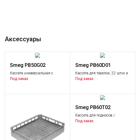
Аксессуары
Smeg PB50G02
Smeg PB60D01
Кассета универсальная с
Кассета для тарелок, 22 штук и
плоским дном.
Ø250 мм.
Под заказ
Под заказ
Smeg PB60T02
Кассета для подносов /
противней GN1/1.
Под заказ