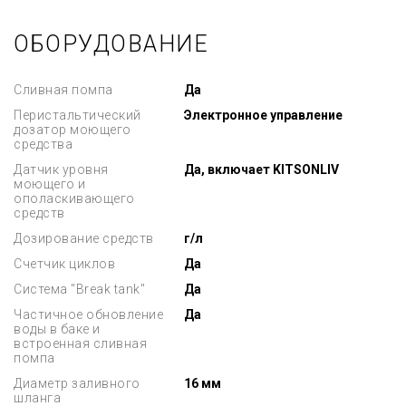
ОБОРУДОВАНИЕ
Сливная помпа
Да
Перистальтический
Электронное управление
дозатор моющего
средства
Датчик уровня
Да, включает KITSONLIV
моющего и
ополаскивающего
средств
Дозирование средств
г/л
Счетчик циклов
Да
Система "Break tank"
Да
Частичное обновление
Да
воды в баке и
встроенная сливная
помпа
Диаметр заливного
16 мм
шланга