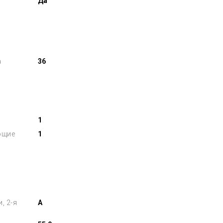
Да
а
36
1
ющие
1
, 2-я
A