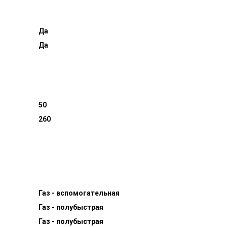
Да
Да
50
260
Газ - вспомогательная
Газ - полубыстрая
Газ - полубыстрая