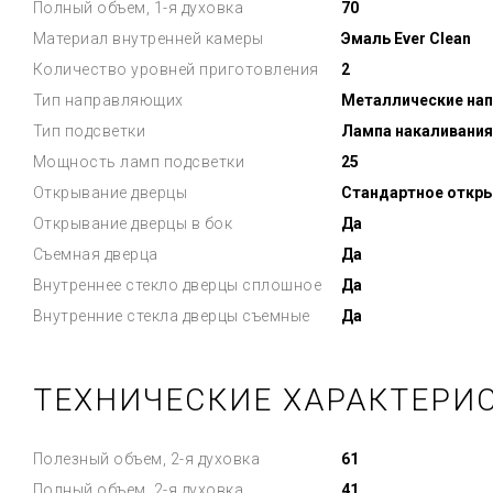
Полный объем, 1-я духовка
70
Материал внутренней камеры
Эмаль Ever Clean
Количество уровней приготовления
2
Тип направляющих
Металлические на
Тип подсветки
Лампа накаливания
Мощность ламп подсветки
25
Открывание дверцы
Стандартное откр
Открывание дверцы в бок
Да
Съемная дверца
Да
Внутреннее стекло дверцы сплошное
Да
Внутренние стекла дверцы съемные
Да
ТЕХНИЧЕСКИЕ ХАРАКТЕРИС
Полезный объем, 2-я духовка
61
Полный объем, 2-я духовка
41