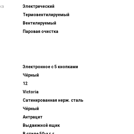
ка
Электрический
Термовентилируемый
Вентилируемый
Паровая очистка
Электронное с 5 кнопками
Чёрный
й
12
Victoria
Сатинированная нерж. сталь
Чёрный
Антрацит
Выдвижной ящик
В стиле 50-х г.г.