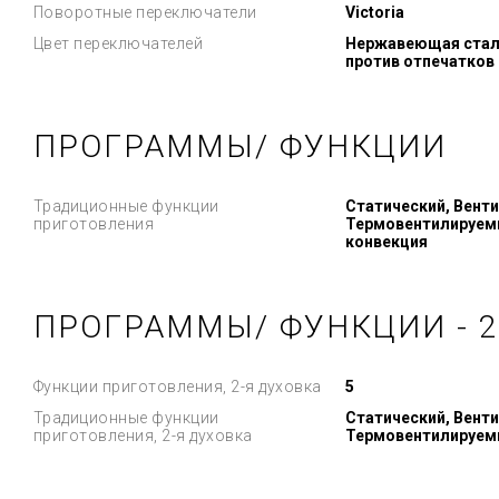
Поворотные переключатели
Victoria
Цвет переключателей
Нержавеющая сталь
против отпечатков
ПРОГРАММЫ/ ФУНКЦИИ
Традиционные функции
Статический, Вент
приготовления
Термовентилируемы
конвекция
ПРОГРАММЫ/ ФУНКЦИИ - 2
Функции приготовления, 2-я духовка
5
Традиционные функции
Статический, Вент
приготовления, 2-я духовка
Термовентилируемы