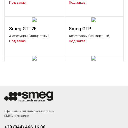
Аксессуары
Аксессуары
Под заказ
Под заказ
Smeg GTT2F
Smeg GTP
Аксессуары Стандартный,
Аксессуары Стандартный,
Аксессуары
Аксессуары
Под заказ
Под заказ
Smeg GTT
Smeg KIT1TR9N
Аксессуары Стандартный,
Стеновая панель
Аксессуары
Под заказ
Под заказ
Smeg PALPZ
Официальный интернет-магазин
Лопатка для пиццы
SMEG в Украине
Под заказ
+38 (044) 466 16 06