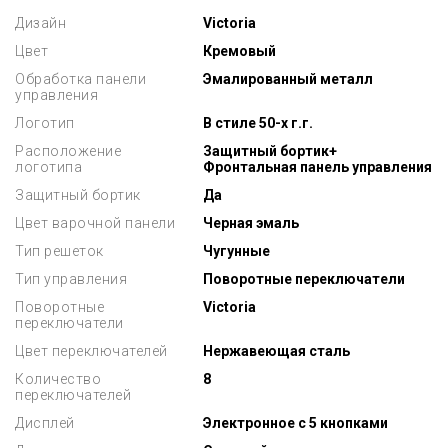
Дизайн
Victoria
Цвет
Кремовый
Обработка панели
Эмалированный металл
управления
Логотип
В стиле 50-х г.г.
Расположение
Защитный бортик+
логотипа
Фронтальная панель управления
Защитный бортик
Да
Цвет варочной панели
Черная эмаль
Тип решеток
Чугунные
Тип управления
Поворотные переключатели
Поворотные
Victoria
переключатели
Цвет переключателей
Нержавеющая сталь
Количество
8
переключателей
Дисплей
Электронное с 5 кнопками