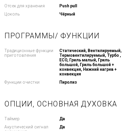
Отсек для хранения
Push pull
Цоколь
Чёрный
ПРОГРАММЫ/ ФУНКЦИИ
Традиционные функции
Статический, Вентилируемый,
приготовления
Термовентилируемый, Турбо ,
ECO, Гриль малый, Гриль
большой, Гриль большой +
конвекция, Нижний нагрев +
конвекция
Функции очистки
Пиролиз
ОПЦИИ, ОСНОВНАЯ ДУХОВКА
Таймер
Да
Акустический сигнал
Да