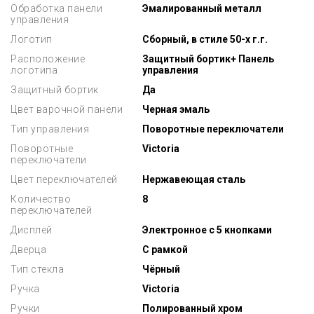
Обработка панели
Эмалированный металл
управления
Логотип
Сборный, в стиле 50-х г.г.
Расположение
Защитный бортик+ Панель
логотипа
управления
Защитный бортик
Да
Цвет варочной панели
Черная эмаль
Тип управления
Поворотные переключатели
Поворотные
Victoria
переключатели
Цвет переключателей
Нержавеющая сталь
Количество
8
переключателей
Дисплей
Электронное с 5 кнопками
Дверца
С рамкой
Тип стекла
Чёрный
Ручка
Victoria
Ручки
Полированный хром