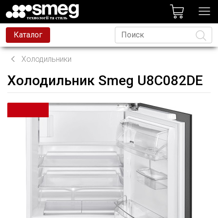
лог
Каталог
Холодильники
Холодильник Smeg U8C082DE
Язык