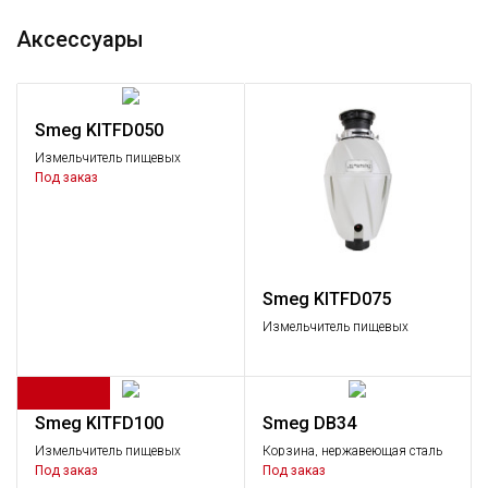
Аксессуары
Smeg KITFD050
Измельчитель пищевых
отходов, 0,5 л.с.
Под заказ
Smeg KITFD075
Измельчитель пищевых
отходов, 0,75 л.с.
Smeg KITFD100
Smeg DB34
Измельчитель пищевых
Корзина, нержавеющая сталь
отходов, 1,0 л.с.
Под заказ
Под заказ