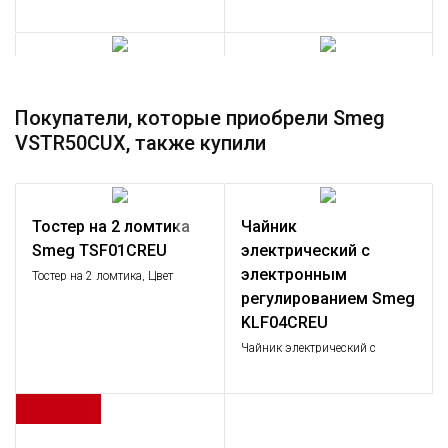
Smeg 3712
Smeg 3713
Сифон для 1 чаши
Сифон
Покупатели, которые приобрели Smeg
Под заказ
Под заказ
VSTR50CUX, также купили
Тостер на 2 ломтика
Чайник
Smeg TSF01CREU
электрический с
электронным
Тостер на 2 ломтика, Цвет
кремовый; Функции: подогрев,
регулированием Smeg
размораживание, багель; 6
KLF04CREU
уровней поджаривания;
Съемный поддон для крошек.
Чайник электрический с
регулируемой температурой,
кремовый