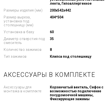
лента, Гипоаллергенное
Размеры изделия (мм)
200x542x442
Размер выреза,
404*504
установка под
столешницу (мм)
Установка в базу
60
Диаметр отверстия под
35
смеситель
Количество зажимов
8
Тип зажимов
Клипса под столешницу
АКСЕССУАРЫ В КОМПЛЕКТЕ
Аксессуары для
Корзинчатый вентиль, Сифон с
монтажа в комплекте
возможностью подключение
посудомоечной машины,
Фиксирующие зажимы