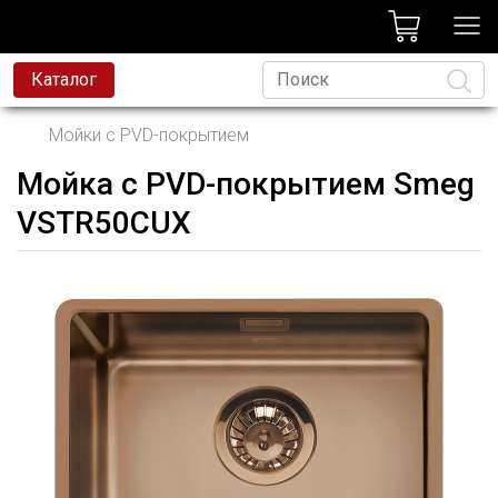
лог
Каталог
Мойки с PVD-покрытием
Мойка с PVD-покрытием Smeg
Язык
VSTR50CUX