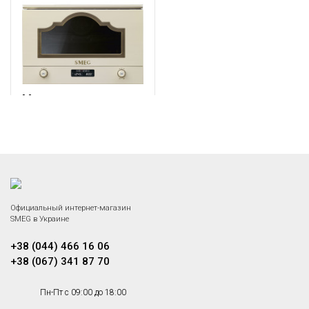
Микроволновая печь
Smeg MP722PO
Встраиваемая микроволновая
печь, 60 см, высота 38 см, 6
Под заказ
функций, цвет кремовый,
фурнитура латунная.
Официальный интернет-магазин
SMEG в Украине
+38 (044) 466 16 06
+38 (067) 341 87 70
Пн-Пт с 09:00 до 18:00