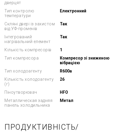
дверцят
Тип контролю
Електронний
температури
Скляні двері із захистом
Так
від УФ-променів
Інтегрований
Так
нагрівальний елемент
Кількість компресорів
1
Тип компресора
Компресор зі зниженою
вібрацією
Тип холодоагенту
R600a
Кількість холодоагенту
26
(г)
Піноутворювач
HFO
Металлическая задняя
Метал
панель холодильника
ПРОДУКТИВНІСТЬ/