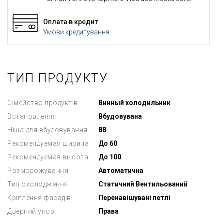
Оплата в кредит
Умови кредитування
ТИП ПРОДУКТУ
Сімейство продуктів
Винный холодильник
Встановлення
Вбудовувана
Ніша для вбудовування
88
Рекомендуемая ширина
До 60
Рекомендуемая высота
До 100
Розморожування
Автоматична
Тип охолодження
Статичний Вентильований
Кріплення фасадів
Перенавішувані петлі
Дверний упор
Права