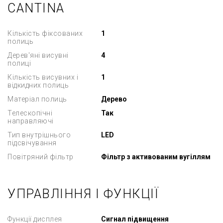
CANTINA
Кількість фіксованих
1
полиць
Дерев'яні висувні
4
полиці
Кількість висувних і
1
відкидних полиць
Матеріал полиць
Дерево
Телескопічні
Так
направляючі
Тип внутрішнього
LED
підсвічування
Повітряний фільтр
Фільтр з активованим вугіллям
УПРАВЛІННЯ І ФУНКЦІЇ
Функції дисплея
Сигнал підвищення