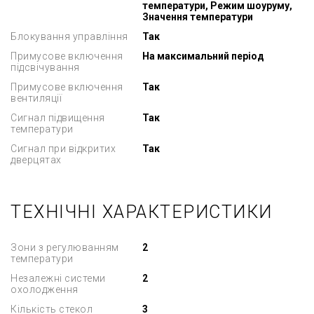
температури, Режим шоуруму,
Значення температури
Блокування управління
Так
Примусове включення
На максимальний період
підсвічування
Примусове включення
Так
вентиляції
Сигнал підвищення
Так
температури
Сигнал при відкритих
Так
дверцятах
ТЕХНІЧНІ ХАРАКТЕРИСТИКИ
Зони з регулюванням
2
температури
Незалежні системи
2
охолодження
Кількість стекол
3