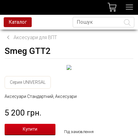
лог
Каталог
Аксесуари для ВПТ
Smeg GTT2
Мова
Серия UNIVERSAL
Аксесуари Стандартний, Аксесуари
5 200 грн.
Під замовлення