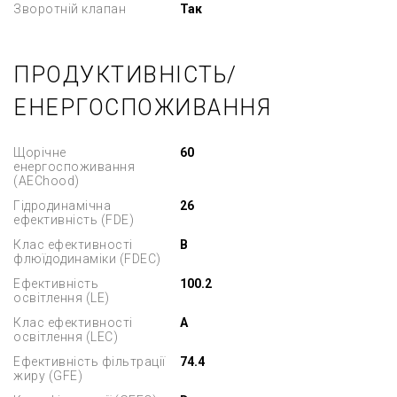
Зворотній клапан
Так
ПРОДУКТИВНІСТЬ/
ЕНЕРГОСПОЖИВАННЯ
Щорічне
60
енергоспоживання
(AEChood)
Гідродинамічна
26
ефективність (FDE)
Клас ефективності
B
флюїдодинаміки (FDEC)
Ефективність
100.2
освітлення (LE)
Клас ефективності
A
освітлення (LEC)
Ефективність фільтрації
74.4
жиру (GFE)