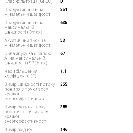
Клас фільтрації (GFEC)
D
Продуктивність на
351
мінімальній швидкості
Продуктивність на
635
максимальній
швидкості (Qmax)
Акустичний тиск на
53
мінімальній швидкості
Сила звуку за шкалою
67
А, на максимальній
швидкості (SPEmax)
Час збільшення
1.1
коефіцієнта (F)
Вимір швидкості потоку
355
повітря з точки зору
кращої
енергоефективності
Вимірювання тиску
385
повітря з точки зору
кращої
енергоефективності
Вимір вхідної
146