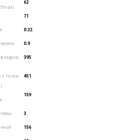
62
PEmax)
71
е
0.22
ремени
0.9
 воздуха
395
 с точки
451
)
159
е
стемы
3
очной
156