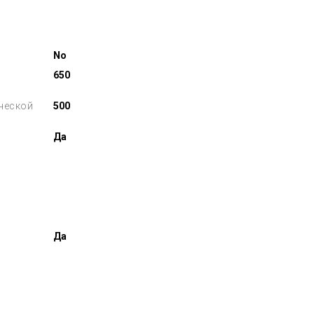
No
650
ческой
500
Да
Да