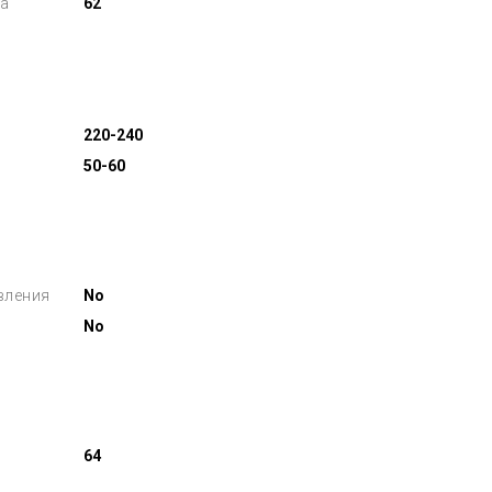
а
62
220-240
50-60
вления
No
No
64