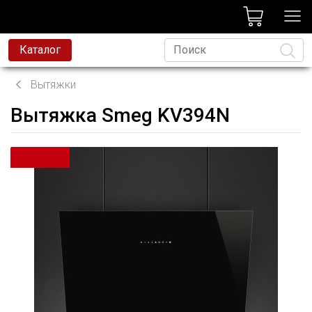
лог
Каталог
Вытяжки
Вытяжка Smeg KV394N
Язык