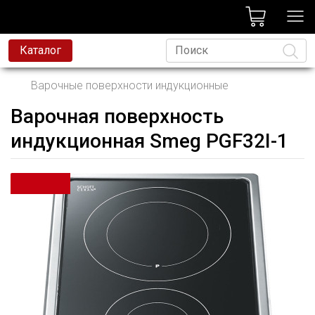
лог
Каталог
Варочные поверхности индукционные
Варочная поверхность
Язык
индукционная Smeg PGF32I-1