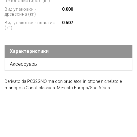
пенополистирол (кг)
Вид упаковки -
0.000
древесина (кг)
Вид упаковки - пластик
0.507
(кг)
Характеристики
Аксессуары
Derivato da PC32GNO ma con bruciatori in ottone nichelato e
manopola Canali classica. Mercato Europa/Sud Africa.