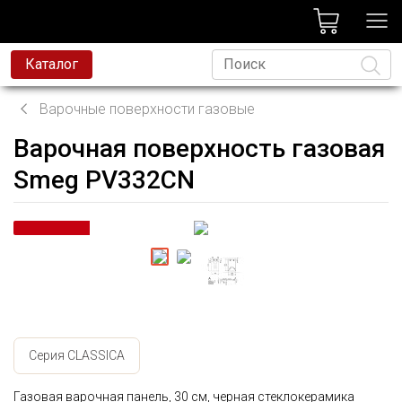
лог
Каталог
Варочные поверхности газовые
Варочная поверхность газовая
Язык
Smeg PV332CN
Серия CLASSICA
Газовая варочная панель, 30 cм, черная стеклокерамика