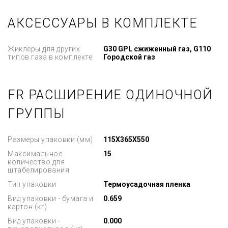
АКСЕССУАРЫ В КОМПЛЕКТЕ
Жиклеры для других
G30 GPL сжиженный газ, G110
типов газа в комплекте
Городской газ
FR РАСШИРЕНИЕ ОДИНОЧНОЙ
ГРУППЫ
Размеры упаковки (мм)
115X365X550
Максимальное
15
количество для
штабелирования
Тип упаковки
Термоусадочная пленка
Вид упаковки - бумага и
0.659
картон (кг)
Вид упаковки -
0.000