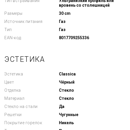
Тип встраивания
Ультранизкий профиль или
вровень со столешницей
Размеры
30 cm
Источник питания
Газ
Тип
Газ
EAN-код
8017709255336
ЭСТЕТИКА
Эстетика
Classica
Цвет
Чёрный
Отделка
Стекло
Материал
Стекло
Стекло на стали
Да
Решетки
Чугунные
Покрытие горелок
Никель