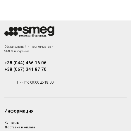
Smeg GTP
Smeg GTT
Аксессуары Стандартный,
Аксессуары Стандартный,
Аксессуары
Аксессуары
Под заказ
Под заказ
Smeg BN620-1
Smeg BN640
Официальный интернет-магазин
SMEG в Украине
Эмалированный противень
Эмалированный противень
Под заказ
Под заказ
+38 (044) 466 16 06
+38 (067) 341 87 70
Пн-Пт с 09:00 до 18:00
Smeg PALPZ
Лопатка для пиццы
Под заказ
Информация
Контакты
Доставка и оплата