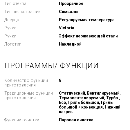
Тип стекла
Прозрачное
Тип шелкографии
Символы
Дверца
Регулируемая температура
Ручка
Victoria
Ручки
Эффект нержавеющей стали
Логотип
Накладной
ПРОГРАММЫ/ ФУНКЦИИ
Количество функций
8
приготовления
Традиционные функции
Статический, Вентилируемый,
приготовления
Термовентилируемый, Турбо ,
Eco, Гриль большой, Гриль
большой + конвекция, Нижний
нагрев
Функции очистки
Паровая очистка