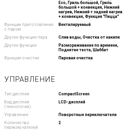
Eco, Гриль большой, Гриль
большой + конвекция, Нижний
нагрев, Нижний + задний нагрев
+ конвекция, Функция "Пицца"
Функции приготовления
Вентилируемый
с паром
Другие функции пара
Слив воды, Очистка от накипи
Другие функции
Размораживание по времени,
Поднятие теста, Шаббат
Функции очистки
Паровая очистка
УПРАВЛЕНИЕ
Тип дисплея
CompactScreen
Вид дисплея
LCD-дисплей
(технология)
Управление
Поворотные переключатели
Количество
2
переключателей