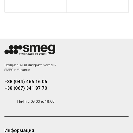
Smeg BBQ
Smeg ET20
Аксессуары Стандартный,
Аксессуары Стандартный,
Аксессуары
Аксессуары
Под заказ
Под заказ
-38%
Smeg ET50
Smeg STONE
Официальный интернет-магазин
SMEG в Украине
Аксессуары Стандартный,
Аксессуары Стандартный,
Аксессуары
Аксессуары
Под заказ
+38 (044) 466 16 06
+38 (067) 341 87 70
Пн-Пт с 09:00 до 18:00
Smeg PALPZ
Лопатка для пиццы
Под заказ
Информация