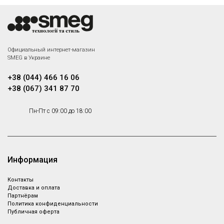
Smeg WB50D01
Smeg WB50G01
Официальный интернет-магазин
Кассета для 18 тарелок Ø250
Корзина с плоским дном для
SMEG в Украине
мм и подносов.
мытья бокалов и посуды
Под заказ
Под заказ
больших размеров. Подходит
+38 (044) 466 16 06
для машин Серии 600 и 500
+38 (067) 341 87 70
Smeg PHOOS01
Пн-Пт с 09:00 до 18:00
Корзинка для столовых
приборов квадратная
Под заказ
Информация
Контакты
Доставка и оплата
Партнёрам
Политика конфиденциальности
Публичная оферта