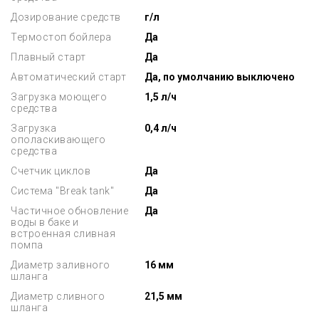
Дозирование средств
г/л
Термостоп бойлера
Да
Плавный старт
Да
Автоматический старт
Да, по умолчанию выключено
Загрузка моющего
1,5 л/ч
средства
Загрузка
0,4 л/ч
ополаскивающего
средства
Счетчик циклов
Да
Система "Break tank"
Да
Частичное обновление
Да
воды в баке и
встроенная сливная
помпа
Диаметр заливного
16 мм
шланга
Диаметр сливного
21,5 мм
шланга