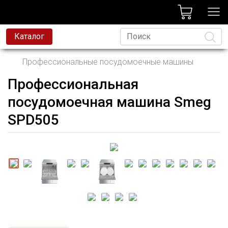
лог
Каталог
Профессиональные посудомоечные машины
Профессиональная
Язык
посудомоечная машина Smeg
SPD505