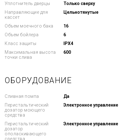
Уплотнитель дверцы
Только сверху
Направляющие для
Цельнотянутые
кассет
Объем моечного бака
16
Объем бойлера
6
Класс защиты
IPX4
Максимальная высота
600
точки слива
ОБОРУДОВАНИЕ
Сливная помпа
Да
Перистальтический
Электронное управление
дозатор моющего
средства
Перистальтический
Электронное управление
дозатор
ополаскивающего
средства