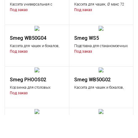
Кассета универсальная с
Кассета для чашек, Ø макс 72
плоским дном.
мм.
Под заказ
Под заказ
Smeg WB50G04
Smeg WS5
Кассета для чашек и бокалов,
Подставка для стаканомоечных
максимальный Ø135 мм.
машин.
Под заказ
Под заказ
Smeg PHOOS02
Smeg WB50G02
Корзинка для столовых
Кассета для чашек и бокалов,
приборов прямоугольная
максимальный Ø90 мм.
Под заказ
Smeg WB50T02
Smeg PB50D01
Кассета для 7 противней или
Корзина для посуды
гастроемкостей GN1/1.
Под заказ
Под заказ