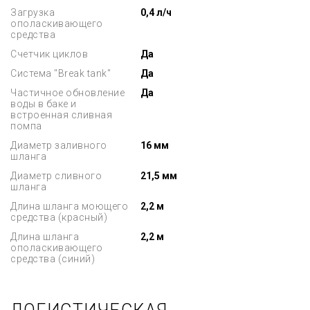
Загрузка
0,4 л/ч
ополаскивающего
средства
Счетчик циклов
Да
Система "Break tank"
Да
Частичное обновление
Да
воды в баке и
встроенная сливная
помпа
Диаметр заливного
16 мм
шланга
Диаметр сливного
21,5 мм
шланга
Длина шланга моющего
2,2 м
средства (красный)
Длина шланга
2,2 м
ополаскивающего
средства (синий)