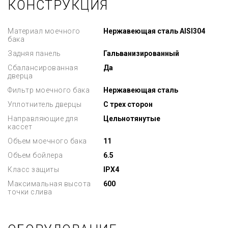
КОНСТРУКЦИЯ
Материал моечного
Нержавеющая сталь AISI304
бака
Задняя панель
Гальванизированный
Сбалансированная
Да
дверца
Фильтр моечного бака
Нержавеющая сталь
Уплотнитель дверцы
С трех сторон
Направляющие для
Цельнотянутые
кассет
Объем моечного бака
11
Объем бойлера
6.5
Класс защиты
IPX4
Максимальная высота
600
точки слива