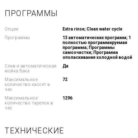
ПРОГРАММЫ
Опции
Extra rinse; Clean water cycle
Программы
13 автоматических программ; 1
полностью программируемая
программа; Программы
самоочистки; Программа
ополаскивания холодной водой
Слив и автоматическая
Да
мойка бака
Максимальное
72
количество кассет в
час
Максимальное
1296
количество тарелок в
час
ТЕХНИЧЕСКИЕ