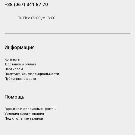
+38 (067) 341 87 70
Пн-Пт с 09:00 до 18:00
Smeg WB50G01
Корзина с плоским дном для
мытья бокалов и посуды
Под заказ
больших размеров. Подходит
для машин Серии 600 и 500
Информация
Контакты
Доставка и оплата
Smeg PB50G01
Партнёрам
Политика конфиденциальности
Кассета универсальная с
Публичная оферта
плоским дном.
Помощь
Smeg PHOOS01
Гарантия и сервисные центры
Корзинка для столовых
Условия кредитования
приборов квадратная
Под заказ
Подключение техники