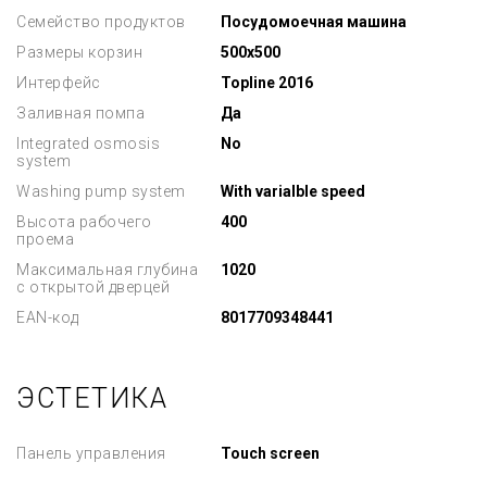
Семейство продуктов
Посудомоечная машина
Размеры корзин
500x500
Интерфейс
Topline 2016
Заливная помпа
Да
Integrated osmosis
No
system
Washing pump system
With varialble speed
Высота рабочего
400
проема
Максимальная глубина
1020
с открытой дверцей
EAN-код
8017709348441
ЭСТЕТИКА
Панель управления
Touch screen