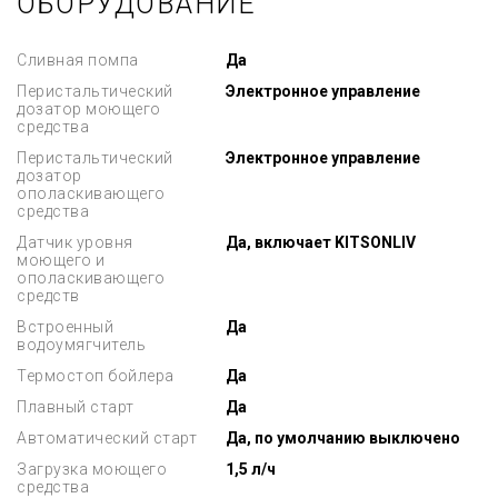
ОБОРУДОВАНИЕ
Сливная помпа
Да
Перистальтический
Электронное управление
дозатор моющего
средства
Перистальтический
Электронное управление
дозатор
ополаскивающего
средства
Датчик уровня
Да, включает KITSONLIV
моющего и
ополаскивающего
средств
Встроенный
Да
водоумягчитель
Термостоп бойлера
Да
Плавный старт
Да
Автоматический старт
Да, по умолчанию выключено
Загрузка моющего
1,5 л/ч
средства