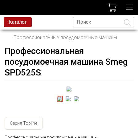
лог
Каталог
Профессиональные посудомоечные машины
Профессиональная
Язык
посудомоечная машина Smeg
SPD525S
Серия Topline
Профессиональные посудомоечные машины