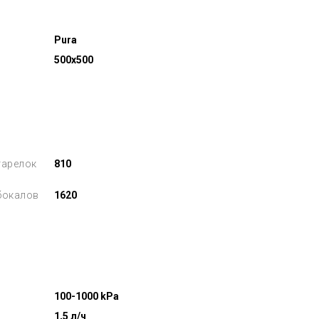
Pura
500x500
тарелок
810
бокалов
1620
100-1000 kPa
1,5 л/ч