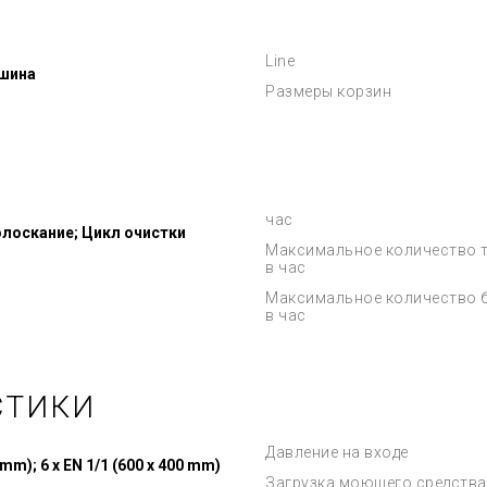
Line
шина
Размеры корзин
час
лоскание; Цикл очистки
Максимальное количество 
в час
Максимальное количество 
в час
СТИКИ
Давление на входе
 mm); 6 x EN 1/1 (600 x 400 mm)
Загрузка моющего средства