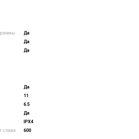
граммы
Да
Да
Да
Да
11
6.5
Да
IPX4
и слива
600