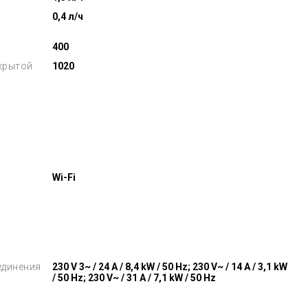
0,4 л/ч
400
крытой
1020
Wi-Fi
единения
230 V 3~ / 24 A / 8,4 kW / 50 Hz; 230 V~ / 14 A / 3,1 kW
/ 50 Hz; 230 V~ / 31 A / 7,1 kW / 50 Hz