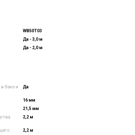
WB50T03
Да - 3,0 м
Да - 2,0 м
в баке и
Да
16 мм
21,5 мм
дства
2,2 м
щего
2,2 м