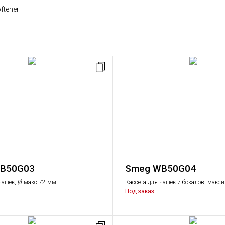
ftener
B50G03
Smeg WB50G04
чашек, Ø макс 72 мм.
Кассета для чашек и бокалов, мак
Ø135 мм.
Под заказ