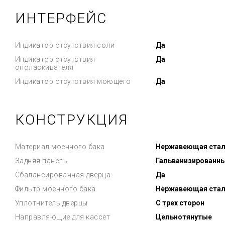
ИНТЕРФЕЙС
Индикатор отсутствия соли
Да
Индикатор отсутствия
Да
ополаскивателя
Индикатор отсутствия моющего
Да
КОНСТРУКЦИЯ
Материал моечного бака
Нержавеющая сталь
Задняя панель
Гальванизированн
Сбалансированная дверца
Да
Фильтр моечного бака
Нержавеющая стал
Уплотнитель дверцы
С трех сторон
Направляющие для кассет
Цельнотянутые