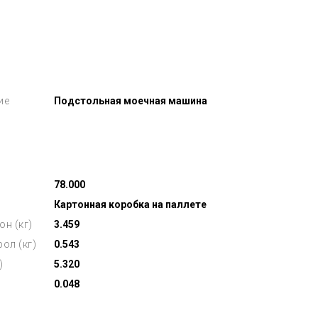
ие
Подстольная моечная машина
78.000
Картонная коробка на паллете
он (кг)
3.459
ол (кг)
0.543
)
5.320
0.048