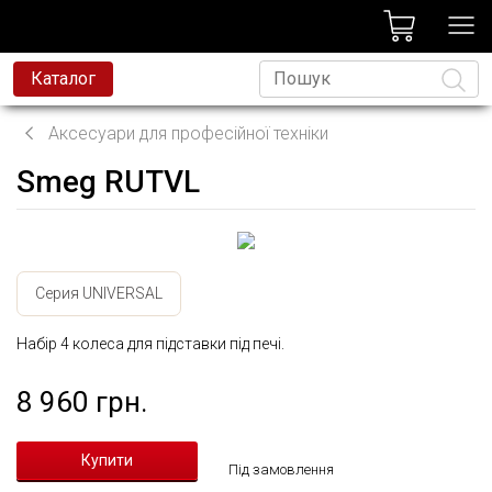
лог
Каталог
Аксесуари для професійної техніки
Smeg RUTVL
Мова
Серия UNIVERSAL
Набір 4 колеса для підставки під печі.
8 960 грн.
Під замовлення