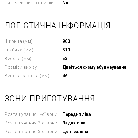
Тип електричної вилки
No
ЛОГІСТИЧНА ІНФОРМАЦІЯ
Ширина (мм)
900
Глибина (мм)
510
Висота (мм)
53
Розміри вирізу
Дивіться схему вбудовування
Висота картера (мм)
46
ЗОНИ ПРИГОТУВАННЯ
Розташування 1-ої зони
Передня ліва
Розташування 2-ої зони
Задня ліва
Розташування 3-ої зони
Центральна