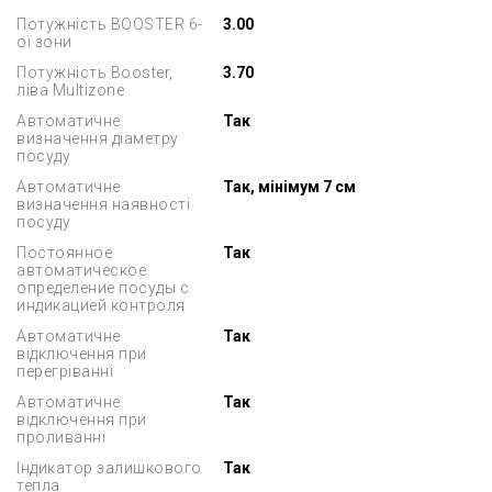
Потужність BOOSTER 6-
3.00
ої зони
Потужність Booster,
3.70
ліва Multizone
Автоматичне
Так
визначення діаметру
посуду
Автоматичне
Так, мінімум 7 см
визначення наявності
посуду
Постоянное
Так
автоматическое
определение посуды с
индикацией контроля
Автоматичне
Так
відключення при
перегріванні
Автоматичне
Так
відключення при
проливанні
Індикатор залишкового
Так
тепла