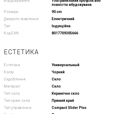
Вбудовування
Ультранизький профіль або
повністю вбудовувана
Розміри
90 cm
Джерело живлення
Електричний
Тип
Індукційна
Код EAN
8017709305666
ЕСТЕТИКА
Естетика
Универсальный
Колір
Чорний
Оздоблення
Скло
Матеріал
Скло
Тип скла
Керамічне скло
Тип краю скла
Прямий край
Тип управління
Compact Slider Plus