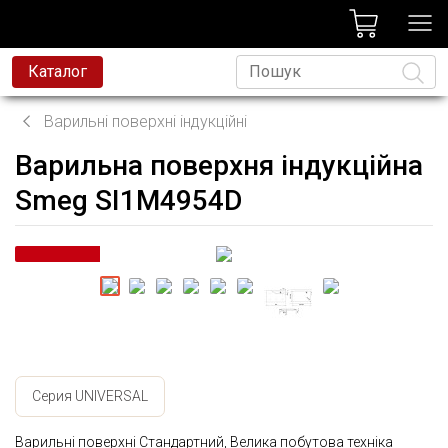
лог
Каталог
Варильні поверхні індукційні
Варильна поверхня індукційна
Мова
Smeg SI1M4954D
Серия UNIVERSAL
Варильні поверхні Стандартний, Велика побутова техніка