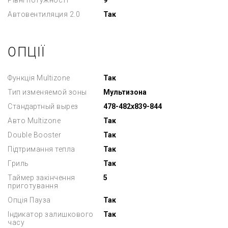
Рівні потужності
9
Автовентиляция 2.0
Так
ОПЦІЇ
Функція Multizone
Так
Тип изменяемой зоны
Мультизона
Стандартный вырез
478-482x839-844
Авто Multizone
Так
Double Booster
Так
Підтримання тепла
Так
Гриль
Так
Таймер закінчення
5
приготування
Опція Пауза
Так
Індикатор залишкового
Так
часу