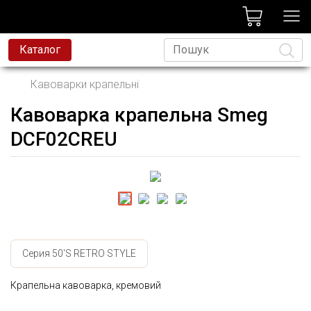
лог
Каталог
Кавоварки крапельні
Кавоварка крапельна Smeg
Мова
DCF02CREU
Серия 50'S RETRO STYLE
Крапельна кавоварка, кремовий