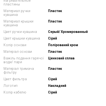
нагревательной
пластины
Материал ручки
Пластик
кувшина
Материал крышки
Пластик
кувшина
Цвет ручки кувшина
Серый/ Хромированный
Цвет крышки кувшина
Сірий
Колір основи
Полірований хром
Матеріал основи
Пластик
Важіль подання гарячої
Цинковий сплав
води/ пари
Матеріал тримача
Пластик
фільтру
Цвет фильтра
Сірий
Логотип
Накладний
Колір кабелю
Сірий