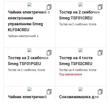
Чайник електричний з
Тостер на 2 скибочки
електронним
Smeg TSF01CREU
управлінням Smeg
Тостер на 2 скибочки, Колір
кремовий; Функції: підігрів,
KLF04CREU
розморожування, багелі; 6
Чайник електричний з
рівнів підсмажування; Піддон
регульованою температурою,
для крихт, що знімається.
кремовий
Тостер на 2 скибочки
Тостер на 4 тости
Smeg TSF01PGEU
Smeg TSF02CREU
Тостер на 2 скибочки, Колір
Тостер на 4 скибочки, Колір
пастельно-зелений; Функції:
кремовий; Функції: підігрів,
Під замовлення
підігрів, розморожування,
розморожування, багелі; 6
багелі, скасування дії; 6 рівнів
рівнів підсмажування; Піддон
підсмажування; Піддон для
для крихт, що знімається.
крихт, що знімається.
Чайник електричний
Соковижималка для
Smeg KLF03CREU
цитрусових Smeg
CJF11CREU
Чайник електричний; Колір