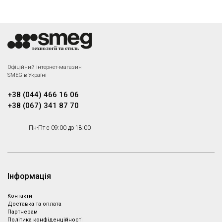
кремовий; Об'єм: 1,7 л .;
Соковижималка для
Потужність: 2,2 - 2,4 кВт
цитрусових, колір кремовий
Комплект ножів Smeg
KBSF02CR
Офіційний інтернет-магазин
SMEG в Україні
Комплект ножів, колір
кремовий
+38 (044) 466 16 06
+38 (067) 341 87 70
Пн-Пт с 09:00 до 18:00
Інформація
Контакти
Доставка та оплата
Партнeрам
Політика конфіденційності