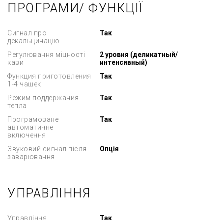
ПРОГРАМИ/ ФУНКЦІЇ
Сигнал про
Так
декальцинацію
Регулювання міцності
2 уровня (деликатный/
кави
интенсивный)
Функция приготовления
Так
1-4 чашек
Режим поддержания
Так
тепла
Програмоване
Так
автоматичне
включення
Звуковий сигнал після
Опція
заварювання
УПРАВЛІННЯ
Управління
Так