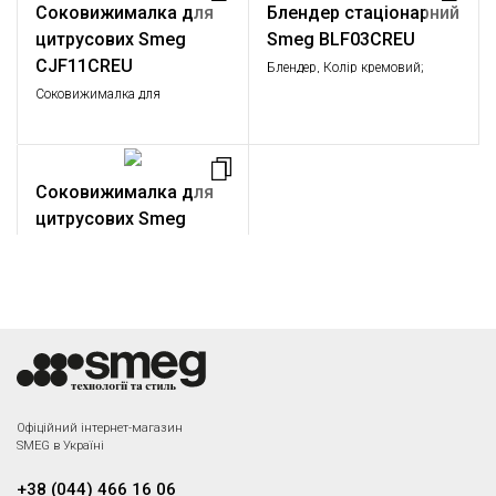
Соковижималка для
Блендер стаціонарний
цитрусових Smeg
Smeg BLF03CREU
CJF11CREU
Блендер, Колір кремовий;
Об'єм глечика 1,5 л;
Соковижималка для
Регулювання швидкості
цитрусових, колір кремовий
обертання; Функції: імпульсний
режим, подрібнення льоду,
приготування пюре.
Соковижималка для
цитрусових Smeg
CJF11BLEU
Соковижималка для
цитрусових, колір чорний
Офіційний інтернет-магазин
SMEG в Україні
+38 (044) 466 16 06