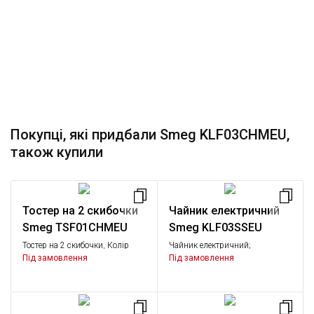
Покупці, які придбали Smeg KLF03CHMEU,
також купили
Тостер на 2 скибочки
Чайник електричний
Smeg TSF01CHMEU
Smeg KLF03SSEU
Тостер на 2 скибочки, Колір
Чайник електричний;
матовий шампань; Функції:
Полірована сталь; Об'єм: 1,7 л
Під замовлення
Під замовлення
підігрів, розморожування,
.; Потужність: 2,2 - 2,4 кВт
багелі; 6 рівнів підсмажування;
Піддон для крихт, що
знімається.