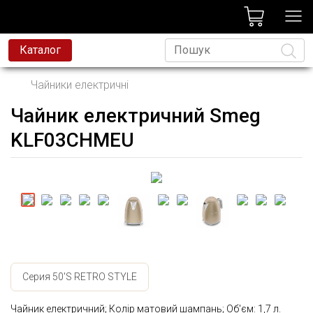
лог
Каталог
Чайники електричні
Чайник електричний Smeg
Мова
KLF03CHMEU
Серия 50'S RETRO STYLE
Чайник електричний; Колір матовий шампань; Об'єм: 1,7 л.