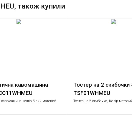
WHEU, також купили
тична кавомашина
Тостер на 2 скибочки
BCC11WHMEU
TSF01WHMEU
 кавомашина, колір білий матовий
Тостер на 2 скибочки, Колір матовий
Функції: підігрів, розморожування, б
рівнів підсмажування; Піддон для к
знімається.