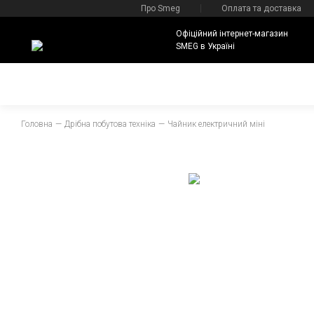
Про Smeg
Оплата та доставка
Офіційний інтернет-магазин
SMEG в Україні
Головна
Дрібна побутова техніка
Чайник електричний міні