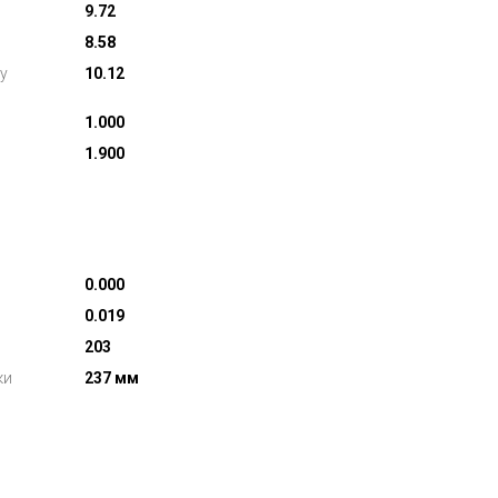
9.72
8.58
у
10.12
1.000
1.900
0.000
0.019
203
ки
237 мм