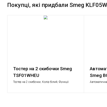
Покупці, які придбали Smeg KLF05
Тостер на 2 скибочки Smeg
Автома
TSF01WHEU
Smeg 
Тостер на 2 скибочки, Колір білий; Функції:
Автоматична
підігрів, розморожування, багелі; 6 рівнів
підсмажування; Піддон для крихт, що
знімається.