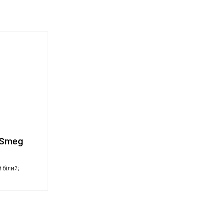
 Smeg
 білий;
агелі; 6
рихт, що