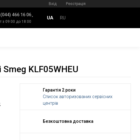
Вхід
Реєстрація
 (044) 466 16 06
UA
RU
т з 09:00 до 18:00
ні Smeg KLF05WHEU
Гарантія 2 роки
Список авторизованих сервісних
центрів
;
Безкоштовна доставка