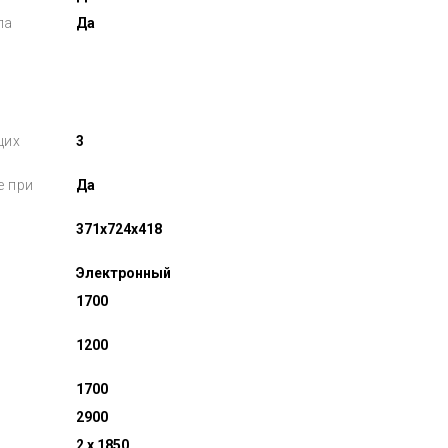
ла
Да
щих
3
е при
Да
371x724x418
Электронный
1700
1200
1700
2900
2 x 1850