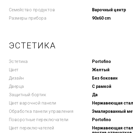
Семейство продуктов
Варочный центр
Размеры прибора
90x60 cm
ЭСТЕТИКА
Эстетика
Portofino
Цвет
Желтый
Дизайн
Без боковин
Дверца
С рамкой
Защитный бортик
Да
Цвет варочной панели
Нержавеющая стал
Обработка панели управления
Эмалированный ме
Поворотные переключатели
Portofino
Цвет переключателей
Нержавеющая сталь
против отпечатков