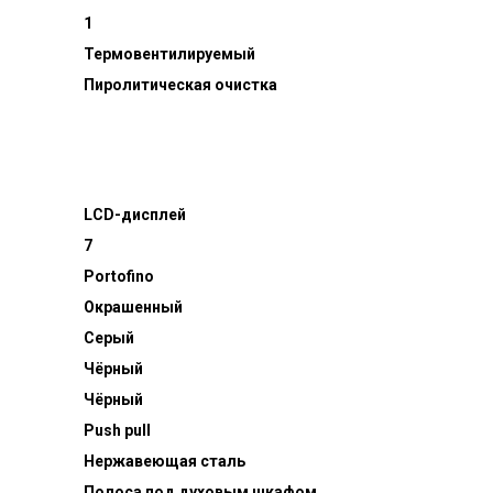
1
Термовентилируемый
Пиролитическая очистка
LCD-дисплей
й
7
Portofino
Окрашенный
Серый
Чёрный
Чёрный
Push pull
Нержавеющая сталь
Полоса под духовым шкафом