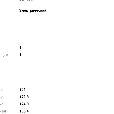
Электрический
1
ющие
1
на
142
на
172.8
на
174.8
ная
166.4