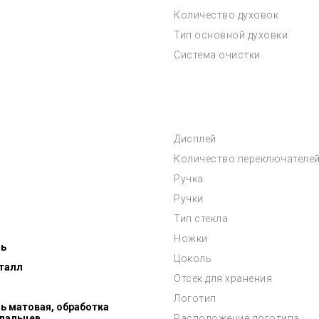
Количество духовок
Тип основной духовки
Система очистки
Дисплей
Количество переключателе
Ручка
Ручки
Тип стекла
Ножки
ь
Цоколь
талл
Отсек для хранения
Логотип
 матовая, обработка
 пальцев
Расположение логотипа