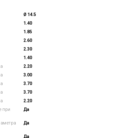
Ø 14.5
1.40
1.85
2.60
2.30
1.40
на
2.20
на
3.00
на
3.70
на
3.70
на
2.20
е при
Да
иаметра
Да
Да