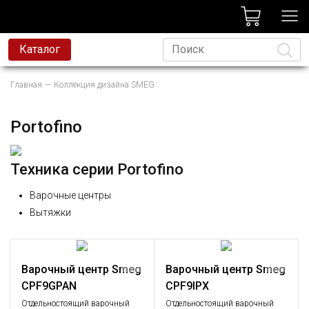
лог
Каталог
вая техника
Главная
Коллекция дизайна SMEG
я техника
Язык
и и смесители
Portofino
ессиональная техника
Техника серии Portofino
да
Варочные центры
avoni
Вытяжки
t
родажа
Варочный центр Smeg
Варочный центр Smeg
CPF9GPAN
CPF9IPX
Отдельностоящий варочный
Отдельностоящий варочный