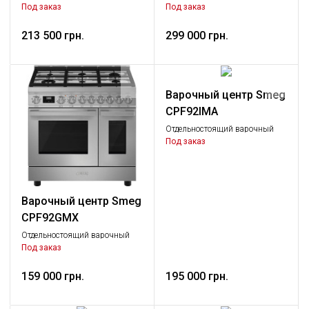
центр, 90х60 см, антрацит
центр, 90х60 см, нержавеющая
Под заказ
Под заказ
сталь
213 500 грн.
299 000 грн.
Варочный центр Smeg
CPF92IMA
Отдельностоящий варочный
центр, 90х60 см, 2 духовки,
Под заказ
антрацит
Варочный центр Smeg
CPF92GMX
Отдельностоящий варочный
центр, 90х60 см, 2 духовки,
Под заказ
антрацит
159 000 грн.
195 000 грн.