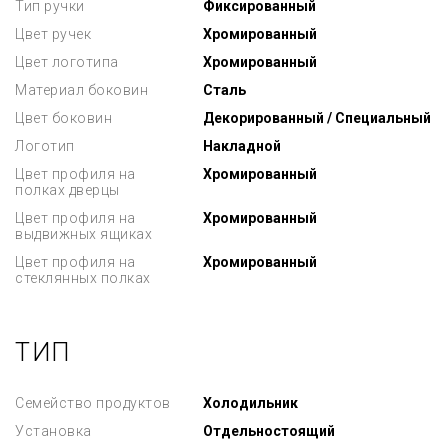
Тип ручки
Фиксированный
Цвет ручек
Хромированный
Цвет логотипа
Хромированный
Материал боковин
Сталь
Цвет боковин
Декорированный / Специальный
Логотип
Накладной
Цвет профиля на
Хромированный
полках дверцы
Цвет профиля на
Хромированный
выдвижных ящиках
Цвет профиля на
Хромированный
стеклянных полках
ТИП
Семейство продуктов
Холодильник
Установка
Отдельностоящий