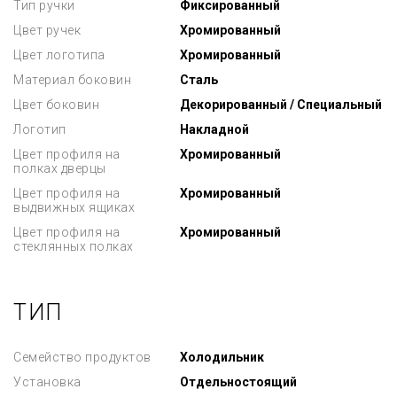
Тип ручки
Фиксированный
Цвет ручек
Хромированный
Цвет логотипа
Хромированный
Материал боковин
Сталь
Цвет боковин
Декорированный / Специальный
Логотип
Накладной
Цвет профиля на
Хромированный
полках дверцы
Цвет профиля на
Хромированный
выдвижных ящиках
Цвет профиля на
Хромированный
стеклянных полках
ТИП
Семейство продуктов
Холодильник
Установка
Отдельностоящий