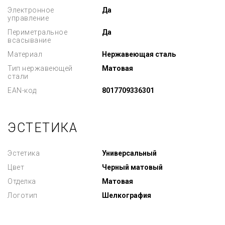
Электронное
Да
управление
Периметральное
Да
всасывание
Материал
Нержавеющая сталь
Тип нержавеющей
Матовая
стали
EAN-код
8017709336301
ЭСТЕТИКА
Эстетика
Универсальный
Цвет
Черный матовый
Отделка
Матовая
Логотип
Шелкография