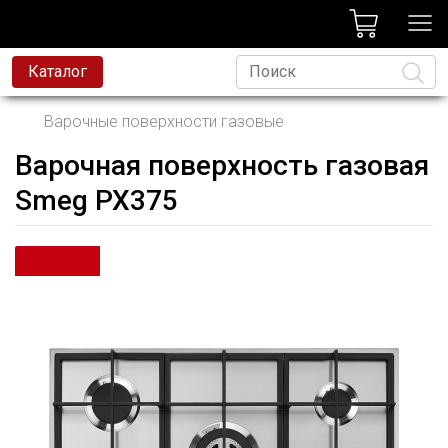
лог
Каталог
Варочные поверхности газовые
Варочная поверхность газовая
Язык
Smeg PX375