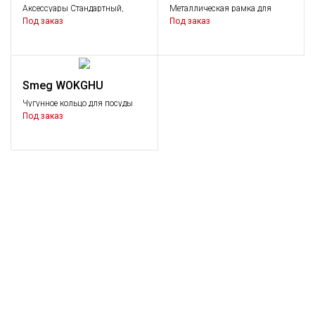
Аксессуары Стандартный,
Металлическая рамка для
Аксессуары
направления потока
Под заказ
Под заказ
всасывания
Smeg WOKGHU
Чугунное кольцо для посуды
WOK
Под заказ