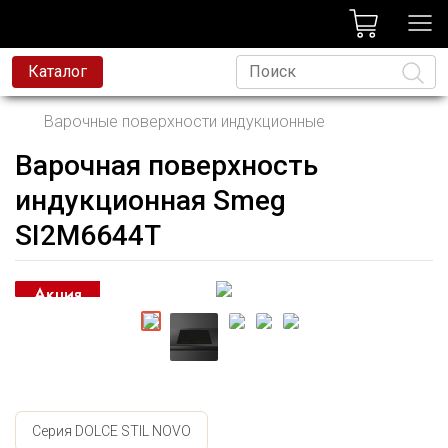
лог
Каталог
Варочные поверхности индукционные
Варочная поверхность
Язык
индукционная Smeg
SI2M6644T
Серия DOLCE STIL NOVO