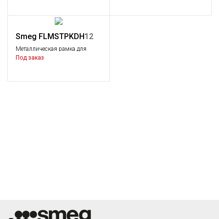
Smeg FLMSTPKDH12
Металлическая рамка для
направления потока
Под заказ
всасывания