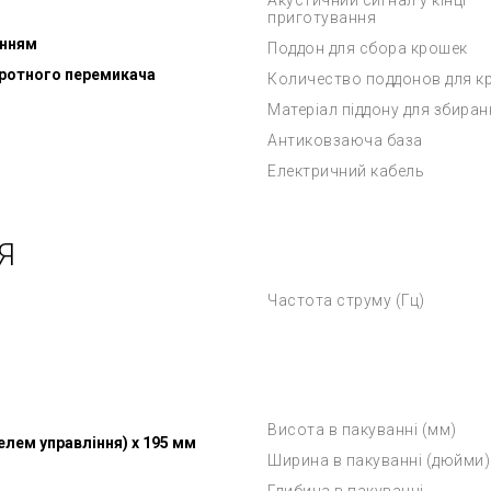
Акустичний сигнал у кінці
приготування
анням
Поддон для сбора крошек
оротного перемикача
Количество поддонов для к
Матеріал піддону для збиран
Антиковзаюча база
Електричний кабель
Я
Частота струму (Гц)
Висота в пакуванні (мм)
желем управління) x 195 мм
Ширина в пакуванні (дюйми)