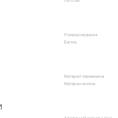
Логотип
Розморожування
Багель
Матеріал перемикача
Матеріал кнопок
И