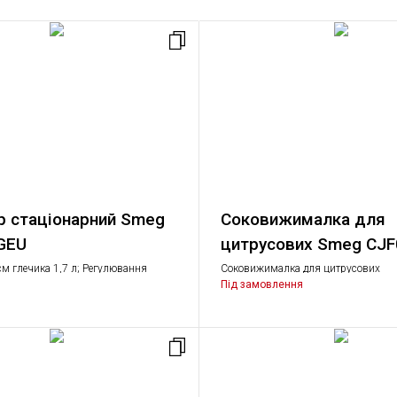
 стаціонарний Smeg
Соковижималка для
GEU
цитрусових Smeg CJ
єм глечика 1,7 л; Регулювання
Соковижималка для цитрусових
ертання; Функції: імпульсний
Під замовлення
бнення льоду, приготування пюре.