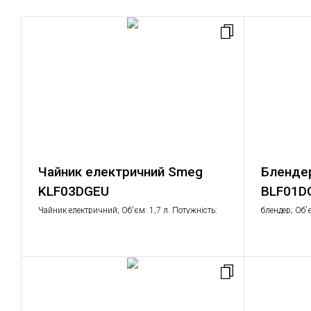
Чайник електричний Smeg
Блендер
KLF03DGEU
BLF01D
Чайник електричний; Об'єм: 1,7 л. Потужність:
блендер; Об'
2,2 - 2,4 кВт
швидкості об
режим, подрі