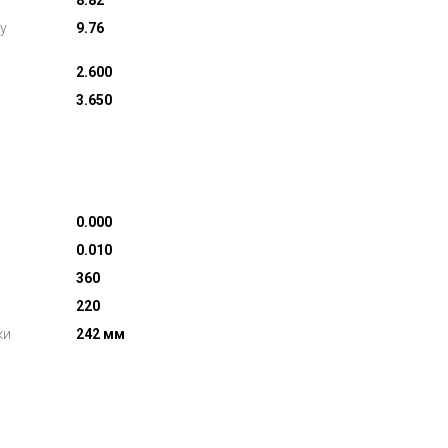
8.82
у
9.76
2.600
3.650
0.000
0.010
360
220
ки
242 мм