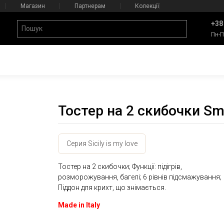
Магазин
Партнерам
Колекції
+38
Пн-П
Тостер на 2 скибочки S
Серия Sicily is my love
Тостер на 2 скибочки; Функції: підігрів,
розморожування, багелі; 6 рівнів підсмажування;
Піддон для крихт, що знімається.
Made in Italy