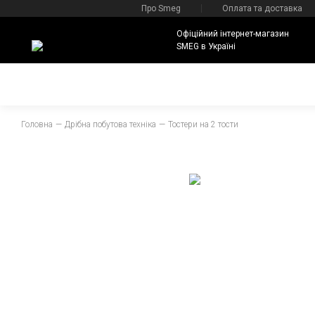
Про Smeg
Оплата та доставка
Офіційний інтернет-магазин
SMEG в Україні
Головна
Дрібна побутова техніка
Тостери на 2 тости