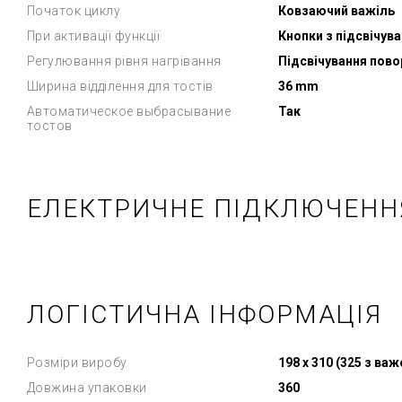
Початок циклу
Ковзаючий важіль
При активації функції
Кнопки з підсвічув
Регулювання рівня нагрівання
Підсвічування пов
Ширина відділення для тостів
36 mm
Автоматическое выбрасывание
Так
тостов
ЕЛЕКТРИЧНЕ ПІДКЛЮЧЕНН
ЛОГІСТИЧНА ІНФОРМАЦІЯ
Розміри виробу
198 x 310 (325 з ва
Довжина упаковки
360