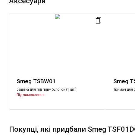
Аксесуари
Smeg TSBW01
Smeg T
решітка для підігріву булочок (1 шт.)
Тримач для с
Під замовлення
Покупці, які придбали Smeg TSF01D