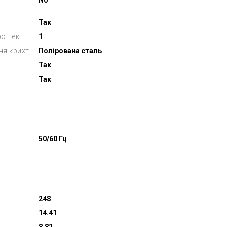
No
Так
рошек
1
ня крихт
Полірована сталь
Так
Так
50/60 Гц
248
14.41