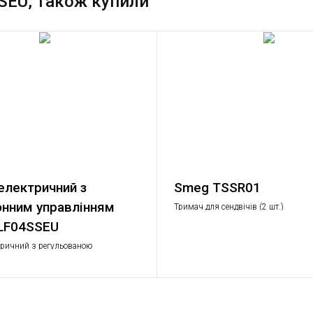
SEU, також купили
електричний з
Smeg TSSR01
нним управлінням
Тримач для сендвічів (2 шт.)
LF04SSEU
тричний з регульованою
, полірована нержавіюча сталь