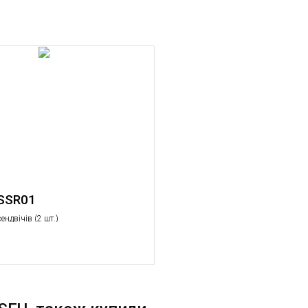
SSR01
ендвічів (2 шт.)