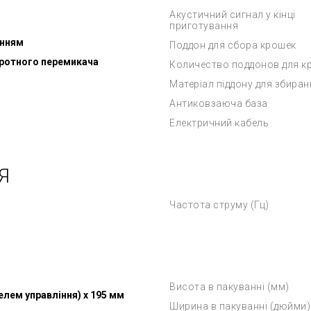
Акустичний сигнал у кінці
приготування
анням
Поддон для сбора крошек
оротного перемикача
Количество поддонов для к
Матеріал піддону для збиран
Антиковзаюча база
Електричний кабель
Я
Частота струму (Гц)
Висота в пакуванні (мм)
желем управління) x 195 мм
Ширина в пакуванні (дюйми)