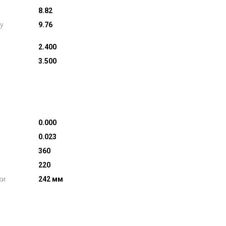
8.82
у
9.76
2.400
3.500
0.000
0.023
360
220
ки
242 мм