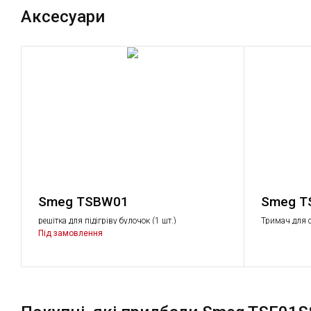
Аксесуари
Smeg TSBW01
Smeg T
решітка для підігріву булочок (1 шт.)
Тримач для с
Під замовлення