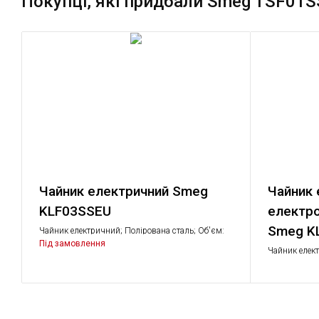
Покупці, які придбали Smeg TSF01S
Чайник електричний Smeg
Чайник 
KLF03SSEU
електро
Smeg K
Чайник електричний; Полірована сталь; Об'єм:
1,7 л .; Потужність: 2,2 - 2,4 кВт
Під замовлення
Чайник елек
температурою