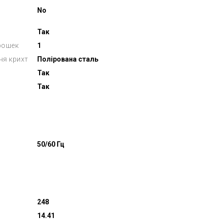
No
Так
рошек
1
ня крихт
Полірована сталь
Так
Так
50/60 Гц
248
14.41