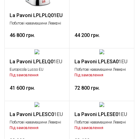
La Pavoni LPLPLQ01EU
Побутові кавамашини Леверні
кавамашини, La Pavoni
46 800 грн.
44 200 грн.
La Pavoni LPLELQ01EU
La Pavoni LPLESA01EU
Europicola Lusso EU
Побутові кавамашини Леверні
кавамашини, La Pavoni
Під замовлення
Під замовлення
41 600 грн.
72 800 грн.
La Pavoni LPLESC01EU
La Pavoni LPLESE01EU
Побутові кавамашини Леверні
Побутові кавамашини Леверні
кавамашини, La Pavoni
кавамашини, La Pavoni
Під замовлення
Під замовлення