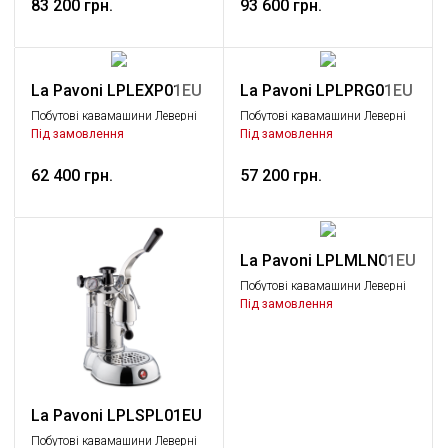
83 200 грн.
93 600 грн.
La Pavoni LPLEXP01EU
La Pavoni LPLPRG01EU
Побутові кавамашини Леверні
Побутові кавамашини Леверні
кавамашини, La Pavoni
кавамашини, La Pavoni
Під замовлення
Під замовлення
62 400 грн.
57 200 грн.
La Pavoni LPLMLN01EU
Побутові кавамашини Леверні
кавамашини, La Pavoni
Під замовлення
La Pavoni LPLSPL01EU
Побутові кавамашини Леверні