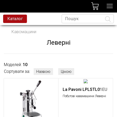
лог
Каталог
това техніка
Кавомашини
на техніка
Леверні
Мова
и та змішувачі
есійна техніка
Моделей:
10
д
Сортувати за:
Назвою
Ціною
avoni
t
La Pavoni LPLSTL01EU
Побутові кавамашини Леверні
родаж
кавамашини, La Pavoni