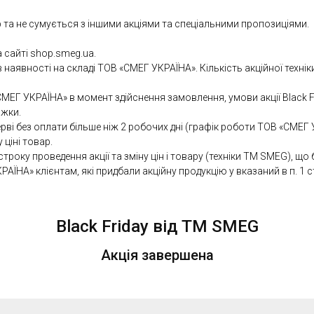
та не сумується з іншими акціями та спеціальними пропозиціями.
 сайті shop.smeg.ua.
в наявності на складі ТОВ «СМЕГ УКРАЇНА». Кількість акційної техні
 «СМЕГ УКРАЇНА» в момент здійснення замовлення, умови акції Black 
ижки.
рві без оплати більше ніж 2 робочих дні (графік роботи ТОВ «СМЕГ
ціні товар.
ку проведення акції та зміну цін і товару (техніки ТМ SMEG), що бе
ЇНА» клієнтам, які придбали акційну продукцію у вказаний в п. 1 стр
Black Friday від ТМ SMEG
Акція завершена