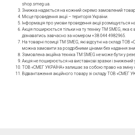
shop.smeg.ua.
Знижка надається на кожний окремо замовлений товар 
Місце проведення акції – територія України.
Інформація про умови проведення акції розміщується на
Акція поширюється тільки на ту техніку ТМ SMEG, яка є 
дізнаватись завчасно за номером +38 044 4982965.
На товарні позиції ТМ SMEG, які відсутні на складі ТОВ
можна замовити за роздрібними цінами без надання зн
Замовлена акційна техніка ТМ SMEG не може бути у резе
Акція не поширюється на виставкові зразки і знижений у 
ТОВ «СМЕГ УКРАЇНА» залишає за собою право на зміну стро
Відвантаження акційного товару зі складу ТОВ «СМЕГ УКРА