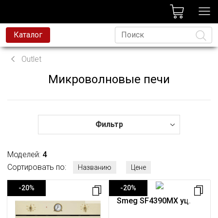
лог
Каталог
вая техника
Outlet
я техника
Микроволновые печи
Язык
и и смесители
ессиональная техника
да
Фильтр
avoni
Моделей:
4
t
Сортировать по:
Названию
Цене
родажа
-20%
-20%
Smeg SF4390MX уц.