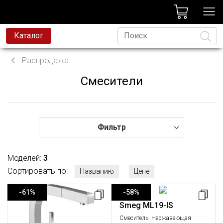
лог
Каталог
вая техника
Распродажа
я техника
Смесители
Язык
и и смесители
ессиональная техника
да
Фильтр
avoni
Моделей:
3
t
Сортировать по:
Названию
Цене
родажа
-61%
-58%
Smeg ML19-IS
Смеситель. Нержавеющая