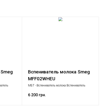
 Smeg
Вспениватель молока Smeg
MFF02WHEU
ватель
МБТ - Вспениватель молока Вспениватель
молока, Малая бытовая техника
6 200 грн.