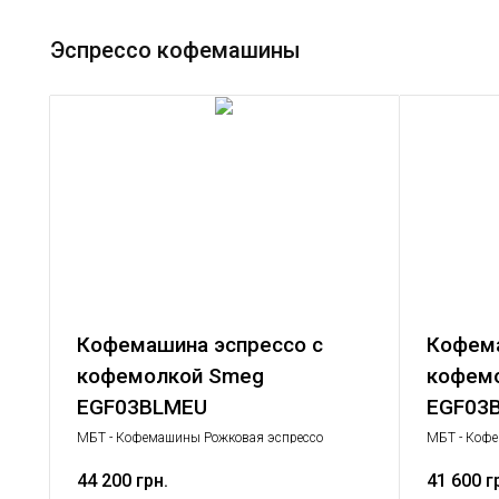
Эспрессо кофемашины
Кофемашина эспрессо с
Кофема
кофемолкой Smeg
кофем
EGF03BLMEU
EGF03
МБТ - Кофемашины Рожковая эспрессо
МБТ - Кофе
кофемашина, Малая бытовая техника
кофемашина
44 200 грн.
41 600 г