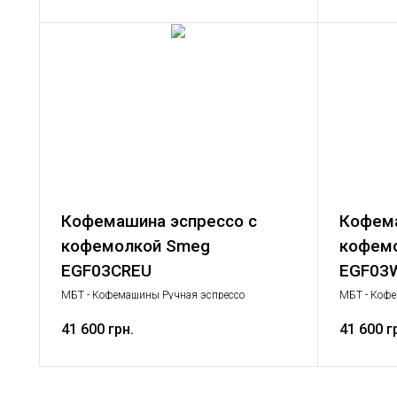
Кофемашина эспрессо с
Кофема
кофемолкой Smeg
кофем
EGF03CREU
EGF03
МБТ - Кофемашины Ручная эспрессо
МБТ - Кофе
кофемашина, Малая бытовая техника
кофемашина
41 600 грн.
41 600 г