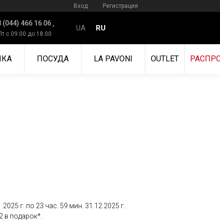
Вход
Регистрация
 (044) 466 16 06
UA
RU
Пт с 09:00 до 18:00
ИКА
ПОСУДА
LA PAVONI
OUTLET
РАСПР
5 г. по 23 час. 59 мин. 31.12.2025 г.
 в подарок*.