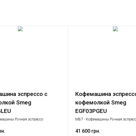
шина эспрессо с
Кофемашина эспрессо
олкой Smeg
кофемолкой Smeg
BLEU
EGF03PGEU
машины Ручная эспрессо
МБТ - Кофемашины Ручная эспрес
, Малая бытовая техника
кофемашина, Малая бытовая техни
рн.
41 600 грн.