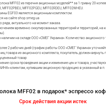
олока MFF02 из перечня акционных моделей** за 1 гривну 20 копе
EU, MFF02PBEU, MFF02PGEU, MFF02RDEU, MFF02WHEU.
шины EGF03 является акционным комплектом.
я на сайте shop.smeg.ua
 ряда, актуального на момент заказа.
лючением временно оккупированных территорий и территорий, на к
ы).
 наличии на складе ООО «СМЕГ Украина». Количество акционного
олее 2 рабочих дней (график работы ООО «СМЕГ Украина» уточняйт
иниц товара из акционного комплекта, покупатель должен вернуть
 уцененный товар
ение срока проведения акции и изменение цен и товара, участвую
НА» клиентам, купившим акционную продукцию в указанный в п. 1 с
олока MFF02 в подарок* эспрессо к
Срок действия акции истек