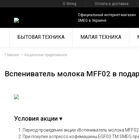
О Smeg
Оплата и доставка
Официальный интернет-магазин
SMEG в Украине
БЫТОВАЯ ТЕХНИКА
МАЛАЯ ТЕХНИКА
Главная
Акционные предложения
Вспениватель молока MFF02 в пода
Условия акции
▾
Период проведения акции «Вспениватель молока MFF02 в п
При покупке эспрессо кофемашины EGF03 ТМ SMEG пре