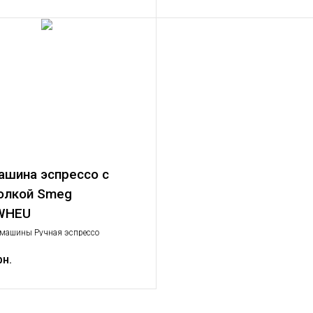
шина эспрессо с
олкой Smeg
WHEU
машины Ручная эспрессо
, Малая бытовая техника
рн.