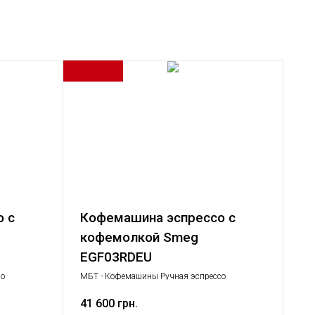
 с
Кофемашина эспрессо с
кофемолкой Smeg
EGF03RDEU
со
МБТ - Кофемашины Ручная эспрессо
ка
кофемашина, Малая бытовая техника
41 600 грн.