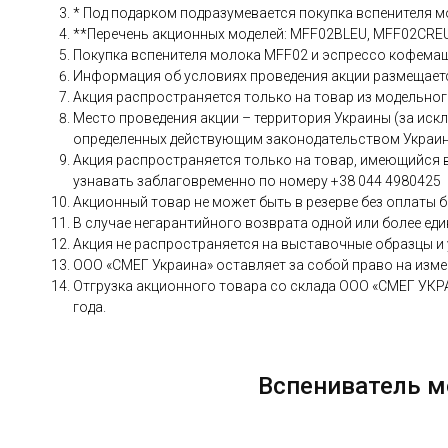
* Под подарком подразумевается покупка вспенителя м
**Перечень акционных моделей: MFF02BLEU, MFF02CR
Покупка вспенителя молока MFF02 и эспрессо кофема
Информация об условиях проведения акции размещаетс
Акция распространяется только на товар из модельного
Место проведения акции – территория Украины (за иск
определенных действующим законодательством Украин
Акция распространяется только на товар, имеющийся в
узнавать заблаговременно по номеру +38 044 4980425
Акционный товар не может быть в резерве без оплаты б
В случае негарантийного возврата одной или более ед
Акция не распространяется на выставочные образцы и
ООО «СМЕГ Украина» оставляет за собой право на измен
Отгрузка акционного товара со склада ООО «СМЕГ УКРАИ
года.
Вспениватель м