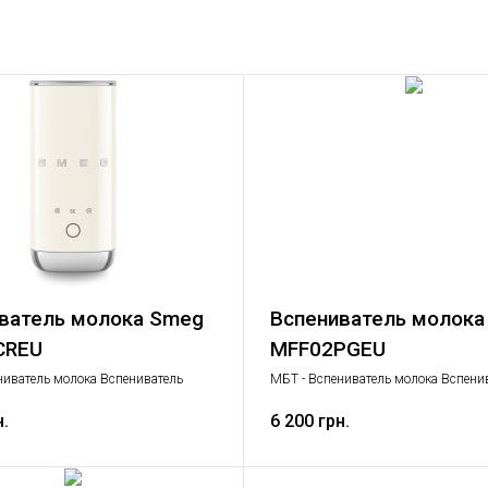
ватель молока Smeg
Вспениватель молока
CREU
MFF02PGEU
ниватель молока Вспениватель
МБТ - Вспениватель молока Вспени
лая бытовая техника
молока, Малая бытовая техника
н.
6 200 грн.