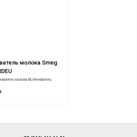
ватель молока Smeg
RDEU
ниватель молока Вспениватель
лая бытовая техника
н.