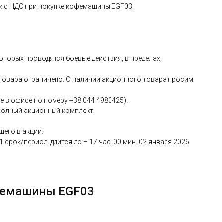
ек с НДС при покупке кофемашины EGF03.
оторых проводятся боевые действия, в пределах,
 товара ограничено. О наличии акционного товара просим
е в офисе по номеру +38 044 4980425).
 полный акционный комплект.
щего в акции.
рок/период, длится до – 17 час. 00 мин. 02 января 2026
офемашины EGF03